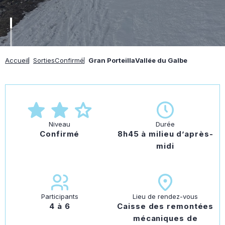
Accueil
Sorties
Confirmé
Gran Porteilla
Vallée du Galbe
Niveau
Durée
Confirmé
8h45 à milieu d’après-
midi
Participants
Lieu de rendez-vous
4 à 6
Caisse des remontées
mécaniques de